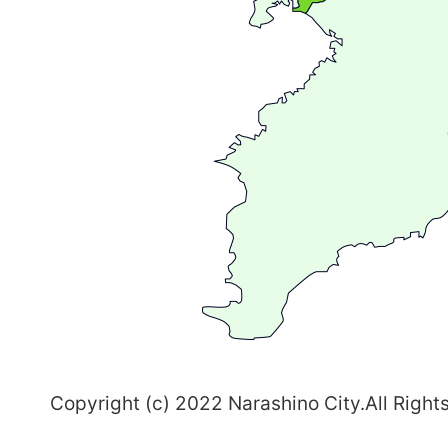
が
広
が
る
ま
ち
習
志
野
～
Copyright (c) 2022 Narashino City.All Right