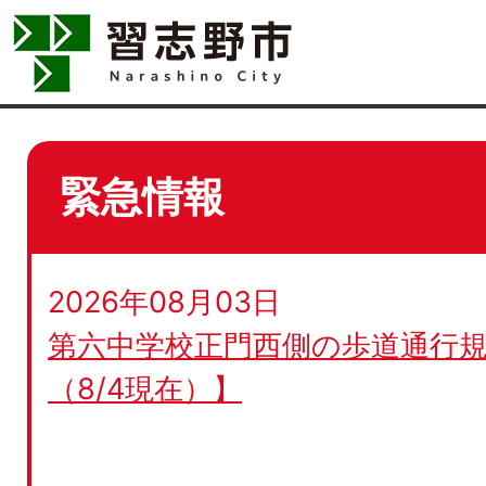
緊急情報
2026年08月03日
第六中学校正門西側の歩道通行規
（8/4現在）】