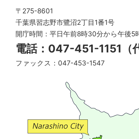
Narashino
〒275-8601
City
千葉県習志野市鷺沼2丁目1番1号
～
開庁時間：平日午前8時30分から午後
多
電話：047-451-1151
彩
ファックス：047-453-1547
で
豊
か
な
交
流