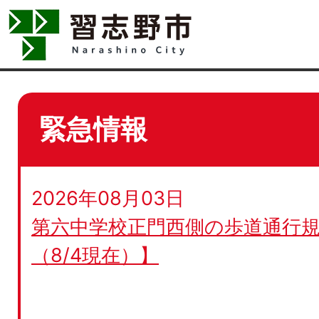
緊急情報
2026年08月03日
第六中学校正門西側の歩道通行規
（8/4現在）】