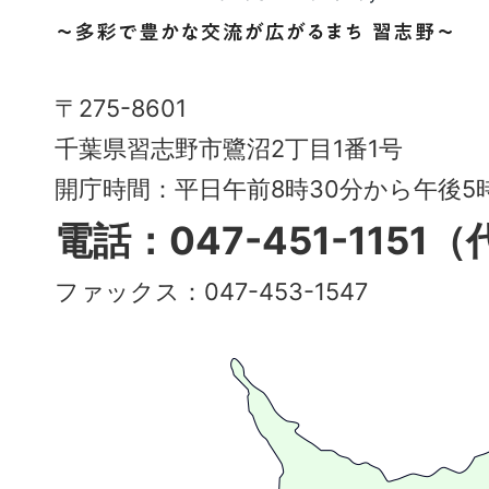
野
市
Narashino
〒275-8601
City
千葉県習志野市鷺沼2丁目1番1号
～
開庁時間：平日午前8時30分から午後
多
電話：047-451-1151
彩
ファックス：047-453-1547
で
豊
か
な
交