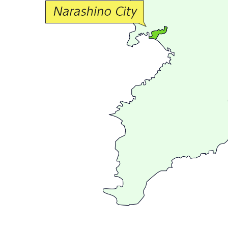
流
が
広
が
る
ま
ち
習
志
野
～