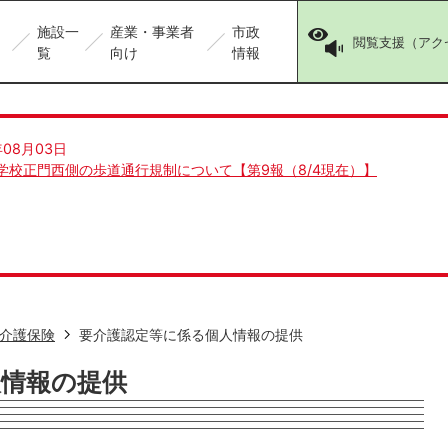
施設一
産業・事業者
市政
閲覧支援（アク
覧
向け
情報
年08月03日
学校正門西側の歩道通行規制について【第9報（8/4現在）】
介護保険
要介護認定等に係る個人情報の提供
人情報の提供