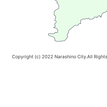
ま
ち
習
志
野
～
Copyright (c) 2022 Narashino City.All Right