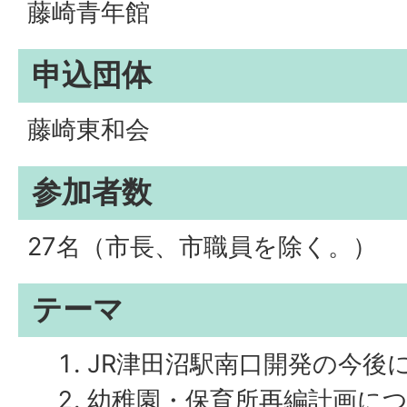
藤崎青年館
申込団体
藤崎東和会
参加者数
27名（市長、市職員を除く。）
テーマ
JR津田沼駅南口開発の今後
幼稚園・保育所再編計画に