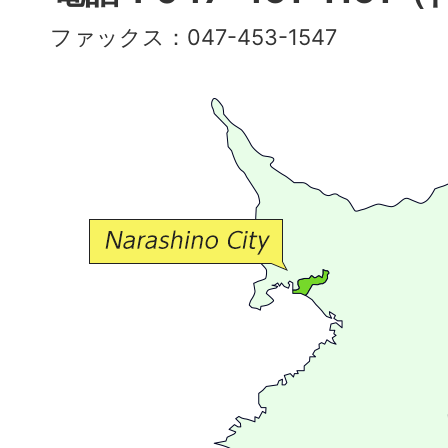
彩
ファックス：047-453-1547
で
豊
か
な
交
流
が
広
が
る