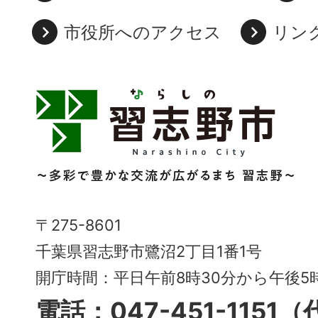
市役所へのアクセス
リン
習
志
野
市
Narashino
〒275-8601
City
千葉県習志野市鷺沼2丁目1番1号
～
開庁時間：平日午前8時30分から午後
多
電話：047-451-1151