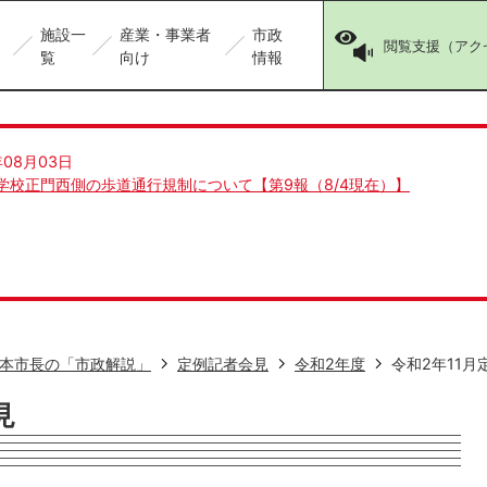
施設一
産業・事業者
市政
閲覧支援（アク
覧
向け
情報
年08月03日
学校正門西側の歩道通行規制について【第9報（8/4現在）】
本市長の「市政解説」
定例記者会見
令和2年度
令和2年11月
見