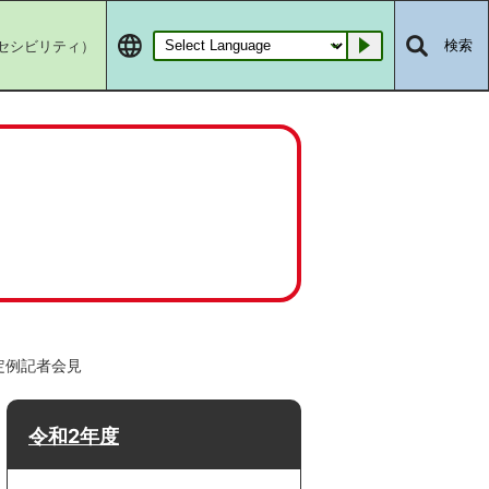
セシビリティ）
検索
Go
定例記者会見
令和2年度