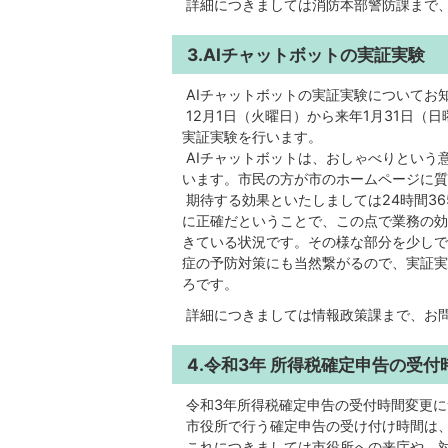
詳細につきましては消防本部警防課まで
3.AIチャットボットの実証実験
AIチャットボットの実証実験についてお
12月1日（火曜日）から来年1月31日（
実証実験を行います。
AIチャットボットは、おしゃべりという
います。市民の方が市のホームページに質
期待する効果といたしましては24時間3
に正確だということで、この点で業務の効
きている状況です。その様な部分を少しで
症の予防対策にも当然繋がるので、実証実
ろです。
詳細につきましては情報政策課まで、お
4.令和3年 所得税確定申告の受付
令和3年所得税確定申告の受付時間変更に
市役所で行う確定申告の受け付け時間は、
これにつきましては市役所への来庁や、