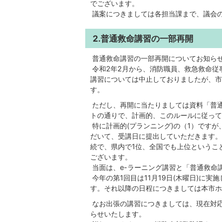
でございます。
議案につきましては各担当課まで、議会
2.普通救命講習の一部再開
普通救命講習の一部再開についてお知ら
令和2年2月から、消防職員、救急救命従
講習については中止しておりましたが、市
す。
ただし、再開に当たりましては資料「普
トの通りで、計画的、このルールに従って
特に
計画的(プランニング)
の（1）ですが
だいて、受講日に提出していただきます。
続で、県内で1位、全国でも上位というこ
ございます。
当面は、e-ラーニング講習と「普通救命
今年の第1回目は11月19日(木曜日)に実
す。それ以降の日程につきましては本市ホ
なお出張の講習につきましては、現在対
らせいたします。