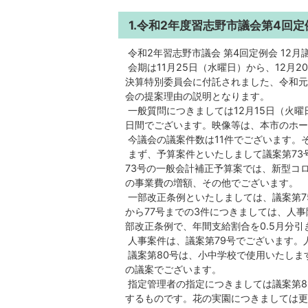
1.令和2年度習志野市議会第4回定
令和2年習志野市議会 第4回定例会 12
会期は11月25日（水曜日）から、12月
決算特別委員会に付託されました、令和元
会の提案理由の説明となります。
一般質問につきましては12月15日（火曜
日間でございます。映像等は、本市のホー
今議会の議案件数は11件でございます。
まず、予算案件といたしまして議案第73
73号の一般会計補正予算案では、新型コ
の事業費の増額、その他でございます。
一部改正条例といたしましては、議案第7
から77号までの3件につきましては、人
部改正条例で、年間支給割合を0.5月分
人事案件は、議案第79号でございます。
議案第80号は、小中学校で使用いたしま
の議案でございます。
指定管理者の指定につきましては議案第8
するものです。花の実園につきましては更