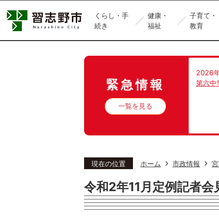
くらし・手
健康・
子育て・
続き
福祉
教育
2026
緊急情報
第六中
一覧を見る
現在の位置
ホーム
市政情報
宮
令和2年11月定例記者会