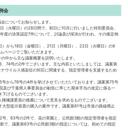
例会
月議会についてお知らせします。
20日（火曜日）の28日間で、初日に10月に行いました特別委員会、
年度の決算認定7件について、討論及び採決が行われ、その後定例
日）から18日（金曜日）、21日（月曜日）、22日（火曜日）の6
ムページでご覧いただきます。
その中から主な議案概要を説明いたします。
号、74号の2件でございます。主な内容といたしましては、議案第
ロナウイルス感染症の対応に関連する、指定管理者を支援するため
5号から78号の4件を挙げさせていただいております。議案第75号
事院及び千葉県人事委員会の勧告に準じた期末手当の改定に係る一
引き下げるものでございます。
人権擁護委員の推薦について意見を求めるものでございます。
す大型提示装置の購入の案件です。議案第81号は市道の路線廃止
2号、83号の2件で、花の実園と、公民館3館の指定管理者を指定
新で、議案第83号の公民館3館の指定については、初めての指定