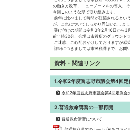
の働き方改革、ニューノーマルの導入、そ
今回このような形で取り組みます。
前年に比べまして時間が短縮されるとい
が、これについてしっかり周知いたしまし
受け付けの期間は令和3年2月16日から3
前11時30分、会場は市役所のグラウンド
ご迷惑、ご心配おかけしておりますが感
詳細につきましては市民税課まで、お問
資料・関連リンク
1.令和2年度習志野市議会第4回定
令和2年度習志野市議会第4回定例会
2.普通救命講習の一部再開
普通救命講習について
普通救命講習のルール (PDFファイル: 