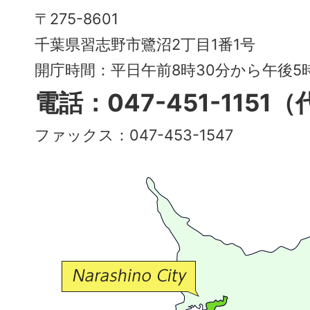
Narashino
〒275-8601
City
千葉県習志野市鷺沼2丁目1番1号
～
開庁時間：平日午前8時30分から午後
多
電話：047-451-1151
彩
ファックス：047-453-1547
で
豊
か
な
交
流