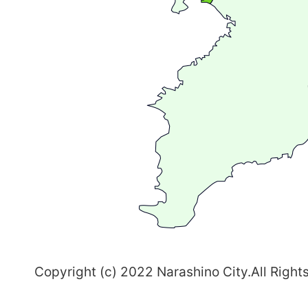
が
広
が
る
ま
ち
習
志
野
～
Copyright (c) 2022 Narashino City.All Right