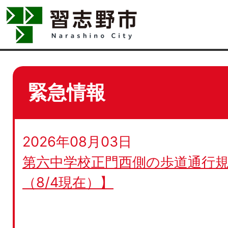
緊急情報
2026年08月03日
第六中学校正門西側の歩道通行規
（8/4現在）】