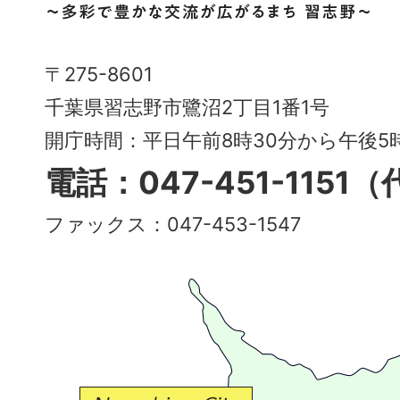
市
Narashino
〒275-8601
City
千葉県習志野市鷺沼2丁目1番1号
～
開庁時間：平日午前8時30分から午後
多
電話：047-451-1151
彩
ファックス：047-453-1547
で
豊
か
な
交