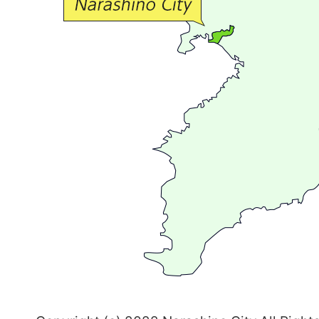
流
が
広
が
る
ま
ち
習
志
野
～