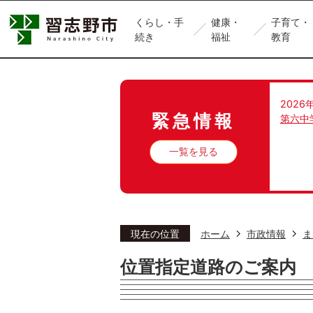
くらし・手
健康・
子育て・
続き
福祉
教育
2026
緊急情報
第六中
一覧を見る
現在の位置
ホーム
市政情報
ま
位置指定道路のご案内