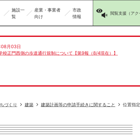
施設一
産業・事業者
市政
閲覧支援（アク
覧
向け
情報
年08月03日
学校正門西側の歩道通行規制について【第9報（8/4現在）】
ちづくり
建築
建築計画等の申請手続きに関すること
位置指