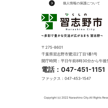
個人情報の保護について
習
志
野
市
Narashino
City
～
〒275-8601
多
千葉県習志野市鷺沼2丁目1番1号
彩
開庁時間：平日午前8時30分から午後
で
豊
電話：047-451-115
か
な
ファックス：047-453-1547
交
流
が
広
Copyright (c) 2022 Narashino City.All Rights Res
が
る