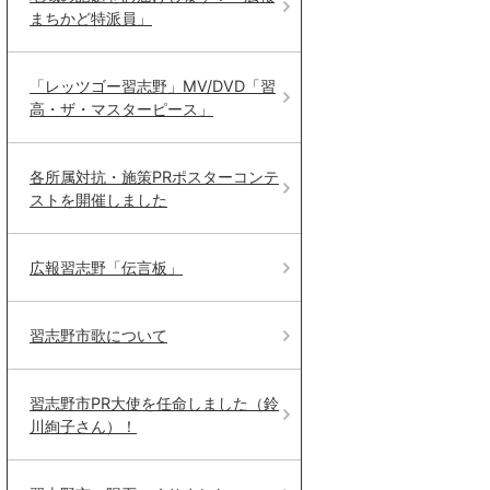
まちかど特派員」
「レッツゴー習志野」MV/DVD「習
高・ザ・マスターピース」
各所属対抗・施策PRポスターコンテ
ストを開催しました
広報習志野「伝言板」
習志野市歌について
習志野市PR大使を任命しました（鈴
川絢子さん）！