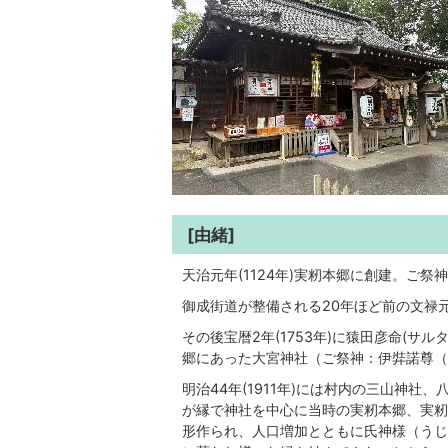
[由緒]
天治元年(1124年)実籾本郷に創建。ご
御成街道が整備される20年ほど前の文禄元
その後宝暦2年(1753年)に猿田彦命(サル
郷にあった大宮神社（ご祭神：伊弉諾尊（
明治44年(1911年)には村内の三山神
が縁で神社を中心に当時の実籾本郷、実籾
形作られ、人口増加とともに氏神様（うじ