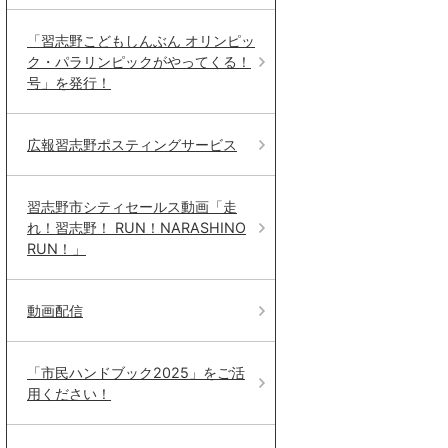
「習志野こどもしんぶん オリンピッ
ク・パラリンピックがやってくる！
号」を発行！
広報習志野ポスティングサービス
習志野市シティセールス動画「走
れ！習志野！ RUN！NARASHINO
RUN！」
動画配信
「市民ハンドブック2025」をご活
用ください！