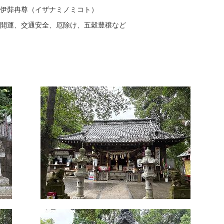
伊弉冉尊（イザナミノミコト）
開運、交通安全、厄除け、五穀豊穣など