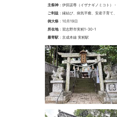
主祭神
：伊弉諾尊（イザナギノミコト）・
ご利益
：縁結び、病気平癒、安産子育て、
例大祭
：10月19日
所在地
：習志野市実籾1-30-1
最寄駅
：京成本線 実籾駅