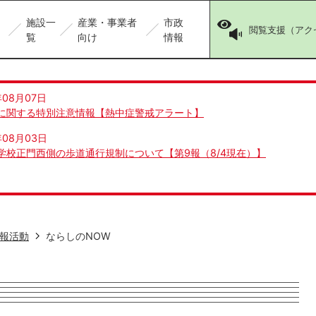
施設一
産業・事業者
市政
閲覧支援（アク
覧
向け
情報
年08月07日
に関する特別注意情報【熱中症警戒アラート】
年08月03日
学校正門西側の歩道通行規制について【第9報（8/4現在）】
報活動
ならしのNOW