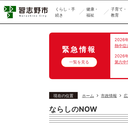
くらし・手
健康・
子育て・
続き
福祉
教育
2026
熱中症
緊急情報
2026
一覧を見る
第六中
現在の位置
ホーム
市政情報
広
ならしのNOW