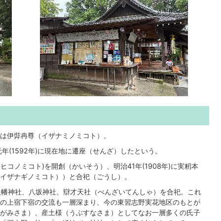
祭神は伊弉冉尊（イザナミノミコト）。
年(1592年)に現在地に遷座（せんざ）したという。
タヒコノミコト)を開創（かいそう）、明治41年(1908年)に実籾本
イザナギノミコト））と合祀（ごうし）。
社、八幡神社、八坂神社、辯才天社（べんざいてんしゃ）を合祀。これ
の上宿下宿の交流も一層深まり、今の東習志野実花地区のもとが
がみさま）、産土様（うぶすなさま）としてなお一層多くの氏子