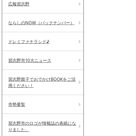
広報習志野
ならしのNOW（バックナンバー）
ドレミファナラシド♪
習志野市10大ニュース
習志野親子でおでかけBOOKをご活
用ください！
市勢要覧
習志野市のロゴが情報誌の表紙にな
りました。