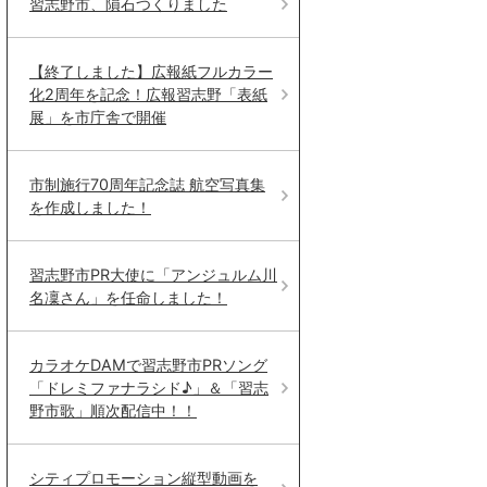
習志野市、隕石つくりました
【終了しました】広報紙フルカラー
化2周年を記念！広報習志野「表紙
展」を市庁舎で開催
市制施行70周年記念誌 航空写真集
を作成しました！
習志野市PR大使に「アンジュルム川
名凜さん」を任命しました！
カラオケDAMで習志野市PRソング
「ドレミファナラシド♪」＆「習志
野市歌」順次配信中！！
シティプロモーション縦型動画を