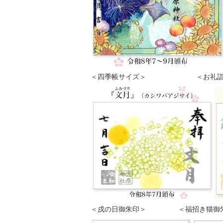
＜四季帳サイズ＞ ＜お礼詣り
＜戌の日御朱印＞ ＜福招き猫御