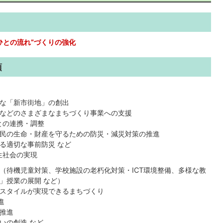
ひとの流れ”づくりの強化
項
な「新市街地」の創出
などのさまざまなまちづくり事業への支援
との連携・調整
民の生命・財産を守るための防災・減災対策の推進
る適切な事前防災 など
生社会の実現
（待機児童対策、学校施設の老朽化対策・ICT環境整備、多様な教
」授業の展開 など）
スタイルが実現できるまちづくり
進
推進
いの創造 など