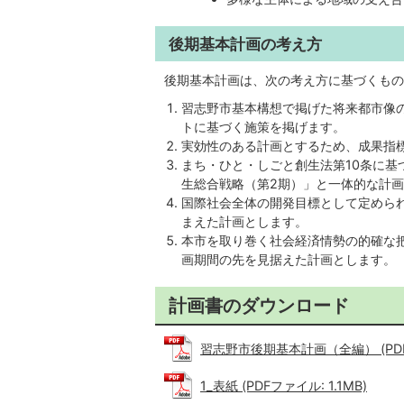
後期基本計画の考え方
後期基本計画は、次の考え方に基づくもの
習志野市基本構想で掲げた将来都市像
トに基づく施策を掲げます。
実効性のある計画とするため、成果指
まち・ひと・しごと創生法第10条に
生総合戦略（第2期）」と一体的な計
国際社会全体の開発目標として定められた
まえた計画とします。
本市を取り巻く社会経済情勢の的確な把
画期間の先を見据えた計画とします。
計画書のダウンロード
習志野市後期基本計画（全編） (PDFフ
1_表紙 (PDFファイル: 1.1MB)