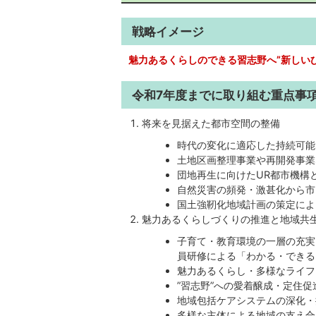
戦略イメージ
魅力あるくらしのできる習志野へ”新しい
令和7年度までに取り組む重点事
将来を見据えた都市空間の整備
時代の変化に適応した持続可能
土地区画整理事業や再開発事業
団地再生に向けたUR都市機構
自然災害の頻発・激甚化から市
国土強靭化地域計画の策定によ
魅力あるくらしづくりの推進と地域共
子育て・教育環境の一層の充実
員研修による「わかる・できる
魅力あるくらし・多様なライフ
”習志野”への愛着醸成・定住促
地域包括ケアシステムの深化・
多様な主体による地域の支え合