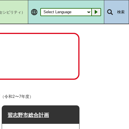
セシビリティ）
検索
Go
（令和2〜7年度）
習志野市総合計画