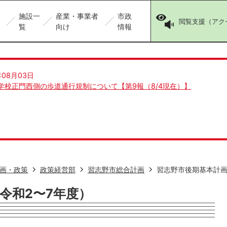
施設一
産業・事業者
市政
閲覧支援（アク
覧
向け
情報
年08月03日
学校正門西側の歩道通行規制について【第9報（8/4現在）】
画・政策
政策経営部
習志野市総合計画
習志野市後期基本計画
令和2〜7年度）