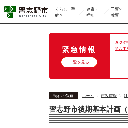
くらし・手
健康・
子育て・
続き
福祉
教育
2026
緊急情報
第六中
一覧を見る
現在の位置
ホーム
市政情報
計
習志野市後期基本計画（