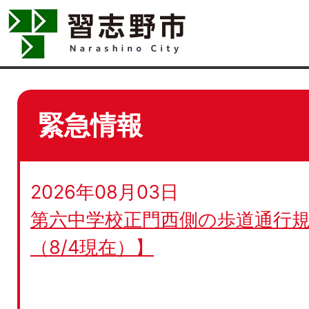
緊急情報
2026年08月03日
第六中学校正門西側の歩道通行規
（8/4現在）】