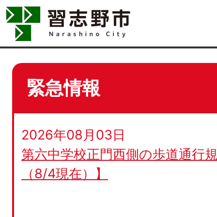
緊急情報
2026年08月03日
第六中学校正門西側の歩道通行規
（8/4現在）】