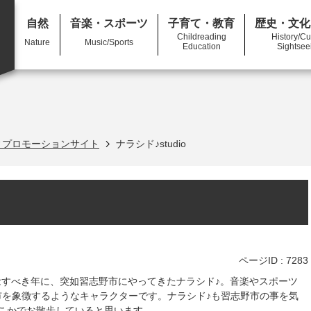
自然
音楽
・スポーツ
子育て
・教育
歴史・文化
Childreading
History/Cu
Nature
Music/Sports
Education
Sightsee
ィプロモーションサイト
ナラシド♪studio
ページID :
7283
念すべき年に、突如習志野市にやってきたナラシド♪。音楽やスポーツ
市を象徴するようなキャラクターです。ナラシド♪も習志野市の事を気
こかでお散歩していると思います。