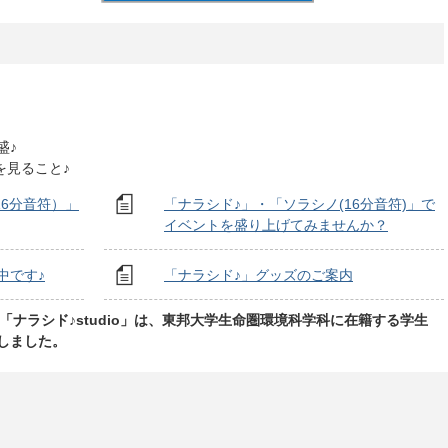
盛♪
を見ること♪
16分音符）」
「ナラシド♪」・「ソラシノ(16分音符)」で
イベントを盛り上げてみませんか？
中です♪
「ナラシド♪」グッズのご案内
「ナラシド♪studio」は、東邦大学生命圏環境科学科に在籍する学生
しました。