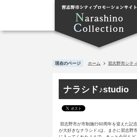
現在のページ
ホーム
習志野市シテ
ナラシド♪studio
習志野市が市制施行60周年を迎えた記
が大好きなナラシド♪は、まさに習志野
に入ってくれたようで、きっと今日もど