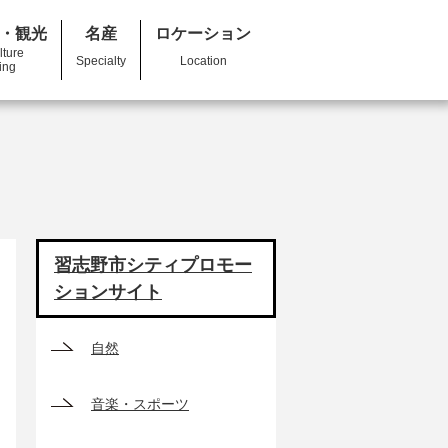
・観光
名産
ロケーション
lture
Specialty
Location
ing
習志野市シティプロモー
ションサイト
自然
音楽・スポーツ