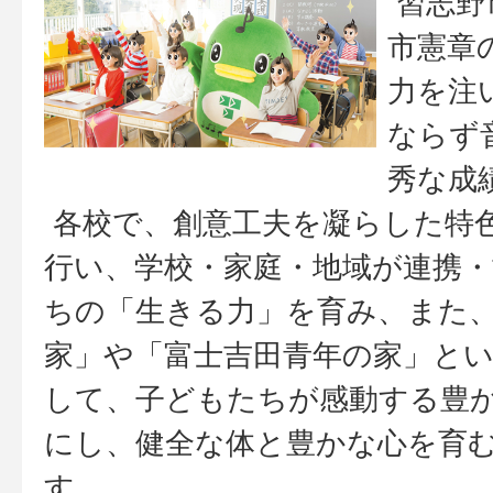
習志野
市憲章
力を注
ならず
秀な成
各校で、創意工夫を凝らした特
行い、学校・家庭・地域が連携
ちの「生きる力」を育み、また
家」や「富士吉田青年の家」と
して、子どもたちが感動する豊
にし、健全な体と豊かな心を育
す。