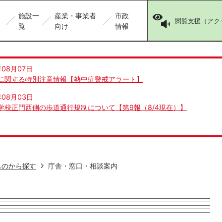
施設一
産業・事業者
市政
閲覧支援（アク
覧
向け
情報
年08月07日
に関する特別注意情報【熱中症警戒アラート】
年08月03日
学校正門西側の歩道通行規制について【第9報（8/4現在）】
ものから探す
庁舎・窓口・相談案内