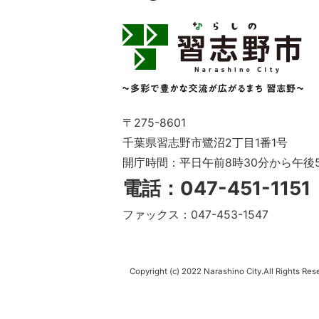
習
志
野
市
Narashino
City
～
〒275-8601
多
千葉県習志野市鷺沼2丁目1番1号
彩
開庁時間：平日午前8時30分から午後
で
豊
電話：047-451-115
か
な
ファックス：047-453-1547
交
流
が
広
Copyright (c) 2022 Narashino City.All Rights Res
が
る
ま