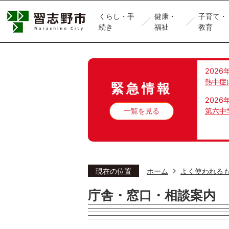
くらし・手
健康・
子育て・
続き
福祉
教育
2026
熱中症
緊急情報
2026
一覧を見る
第六中
現在の位置
ホーム
よく使われる
庁舎・窓口・相談案内