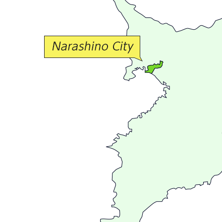
な
交
流
が
広
が
る
ま
ち
習
志