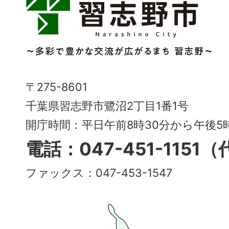
志
野
市
Narashino
〒275-8601
City
千葉県習志野市鷺沼2丁目1番1号
～
開庁時間：平日午前8時30分から午後
多
電話：047-451-1151
彩
ファックス：047-453-1547
で
豊
か