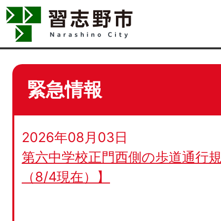
緊急情報
2026年08月03日
第六中学校正門西側の歩道通行規
（8/4現在）】