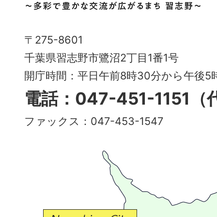
市
Narashino
〒275-8601
City
千葉県習志野市鷺沼2丁目1番1号
～
開庁時間：平日午前8時30分から午後
多
電話：047-451-1151
彩
ファックス：047-453-1547
で
豊
か
な
交