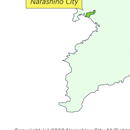
流
が
広
が
る
ま
ち
習
志
野
～