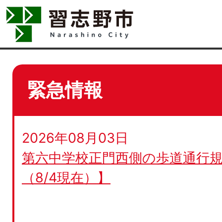
緊急情報
2026年08月03日
第六中学校正門西側の歩道通行規
（8/4現在）】