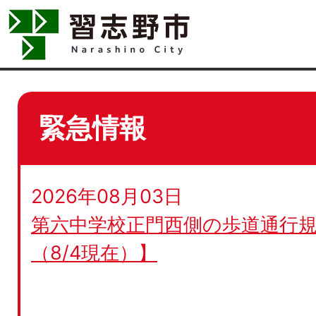
緊急情報
2026年08月03日
第六中学校正門西側の歩道通行規
（8/4現在）】