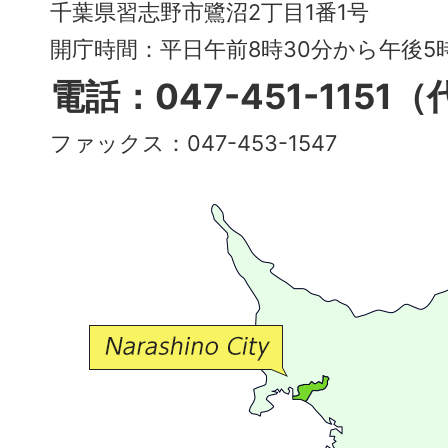
City
千葉県習志野市鷺沼2丁目1番1号
～
開庁時間：平日午前8時30分から午後
多
電話：047-451-1151
彩
ファックス：047-453-1547
で
豊
か
な
交
流
が
広