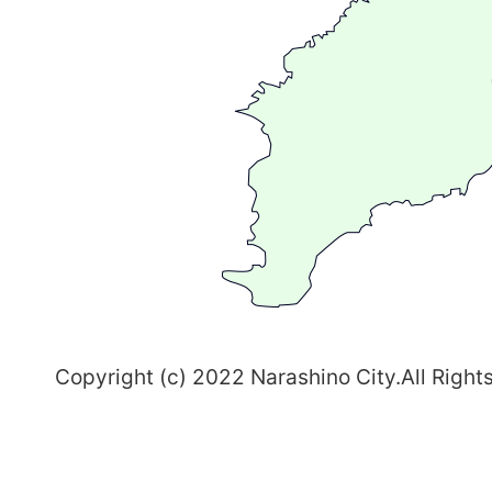
が
る
ま
ち
習
志
野
～
Copyright (c) 2022 Narashino City.All Right