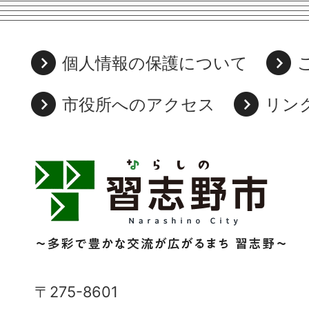
個人情報の保護について
市役所へのアクセス
リン
習
志
野
市
Narashino
〒275-8601