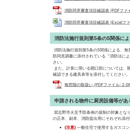
消防同意審査項目確認表 (PDFファイル:
消防同意審査項目確認表 (Excelファイル
消防法施行規則第5条の5関係に
消防法施行規則第5条の5関係による、無
防同意調書に添付されている『消防法によ
さい。
また、計算に用いる開口部については、
確認できる建具表等を添付してください。
無窓階の取扱い (PDFファイル: 2.0
申請される物件に厨房設備等があ
習志野市火災予防条例の規制の対象とな
の正本、副本、消防提出用にそれぞれ添付
(注意)
一般住宅で使用するガスコン