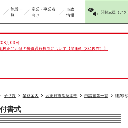
施設一
産業・事業者
市政
閲覧支援（アク
覧
向け
情報
年08月03日
学校正門西側の歩道通行規制について【第9報（8/4現在）】
予防課
業務案内
習志野市消防本部
申請書等一覧
建築物
付書式