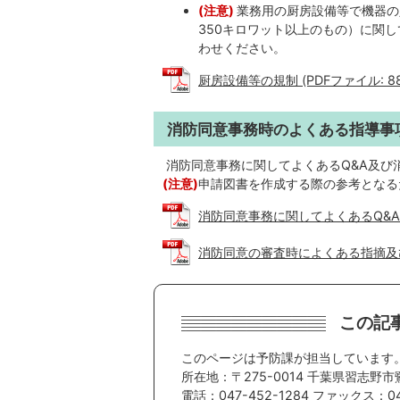
(注意)
業務用の厨房設備等で機器の
350キロワット以上のもの）に関
わせください。
厨房設備等の規制 (PDFファイル: 888
消防同意事務時のよくある指導事
消防同意事務に関してよくあるQ&A及び
(注意)
申請図書を作成する際の参考となる
消防同意事務に関してよくあるQ&A (PD
消防同意の審査時によくある指摘及び指導
この記
このページは予防課が担当しています
所在地：〒275-0014 千葉県習志野市
電話：047-452-1284 ファックス：047