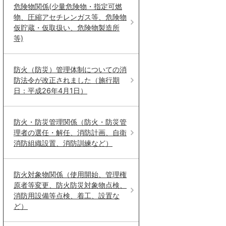
危険物関係(少量危険物・指定可燃
物、圧縮アセチレンガス等、危険物
仮貯蔵・仮取扱い、危険物製造所
等)
防火（防災）管理体制についての消
防法令が改正されました（施行期
日：平成26年4月1日）
防火・防災管理関係（防火・防災管
理者の選任・解任、消防計画、自衛
消防組織設置、消防訓練など）
防火対象物関係（使用開始、管理権
原者等変更、防火防災対象物点検、
消防用設備等点検、着工、設置な
ど）