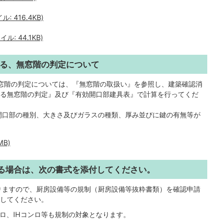
 416.4KB)
: 44.1KB)
よる、無窓階の判定について
窓階の判定については、『無窓階の取扱い』を参照し、建築確認消
る無窓階の判定』及び『有効開口部建具表』で計算を行ってくだ
開口部の種別、大きさ及びガラスの種類、厚み並びに鍵の有無等が
MB)
る場合は、次の書式を添付してください。
りますので、厨房設備等の規制（厨房設備等抜粋書類）を確認申請
してください。
ロ、IHコンロ等も規制の対象となります。