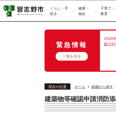
くらし・手
健康・
子育て・
続き
福祉
教育
2026
緊急情報
第六中
一覧を見る
現在の位置
ホーム
組織から探す
建築物等確認申請消防添