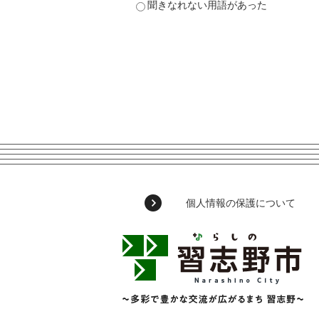
聞きなれない用語があった
個人情報の保護について
習
志
野
市
Narashino
City