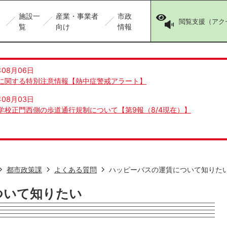
施設一
産業・事業者
市政
閲覧支援（アク
覧
向け
情報
年08月06日
に関する特別注意情報【熱中症警戒アラート】
年08月03日
学校正門西側の歩道通行規制について【第9報（8/4現在）】
都市政策課
よくある質問
ハッピーバスの運賃について知りた
ついて知りたい