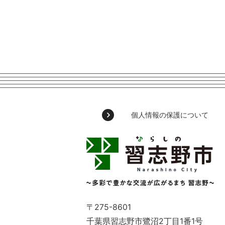
個人情報の保護について
習
志
野
市
Narashino
City
～
〒275-8601
多
千葉県習志野市鷺沼2丁目1番1号