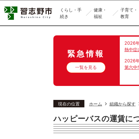
くらし・手
健康・
子育て・
続き
福祉
教育
2026
熱中症
緊急情報
2026
一覧を見る
第六中
現在の位置
ホーム
組織から探す
ハッピーバスの運賃に