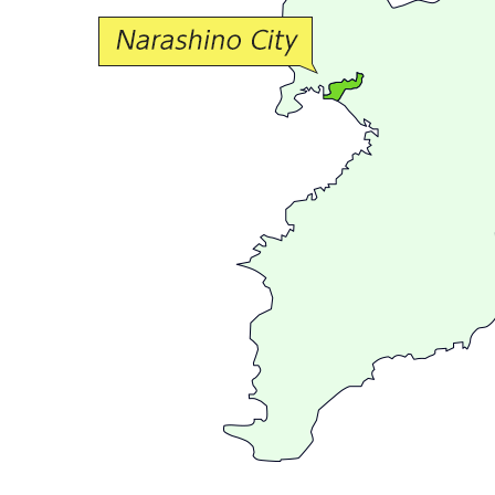
交
流
が
広
が
る
ま
ち
習
志
野