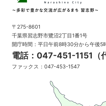
野
市
Narashino
〒275-8601
City
千葉県習志野市鷺沼2丁目1番1号
～
開庁時間：平日午前8時30分から午後
多
電話：047-451-1151
彩
ファックス：047-453-1547
で
豊
か
な