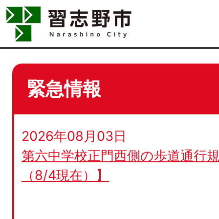
緊急情報
2026年08月03日
第六中学校正門西側の歩道通行規
（8/4現在）】