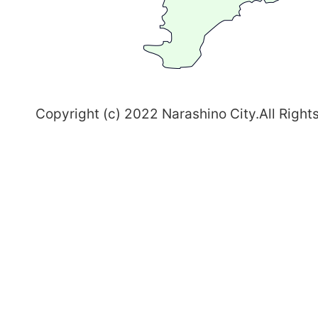
習
志
野
～
Copyright (c) 2022 Narashino City.All Right