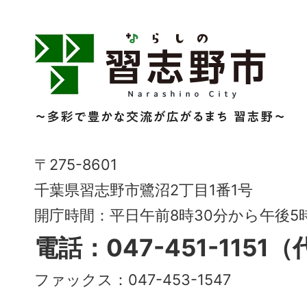
習
志
野
市
Narashino
〒275-8601
City
千葉県習志野市鷺沼2丁目1番1号
～
開庁時間：平日午前8時30分から午後
多
電話：047-451-1151
彩
ファックス：047-453-1547
で