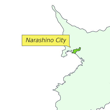
豊
か
な
交
流
が
広
が
る
ま
ち