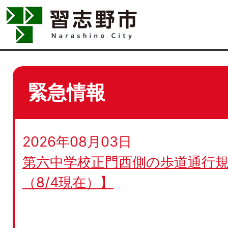
緊急情報
2026年08月03日
第六中学校正門西側の歩道通行規
（8/4現在）】