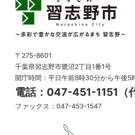
習
志
野
市
Narashino
〒275-8601
City
千葉県習志野市鷺沼2丁目1番1号
～
開庁時間：平日午前8時30分から午後
多
電話：047-451-1151
彩
ファックス：047-453-1547
で
豊