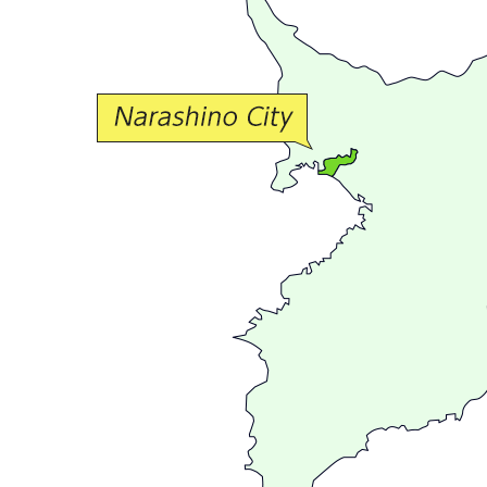
か
な
交
流
が
広
が
る
ま
ち
習
志