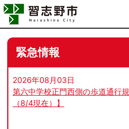
緊急情報
2026年08月03日
第六中学校正門西側の歩道通行規
（8/4現在）】