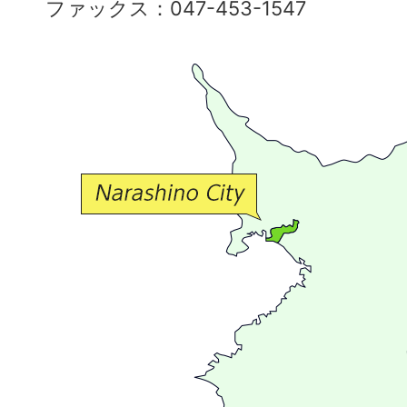
ファックス：047-453-1547
で
豊
か
な
交
流
が
広
が
る
ま