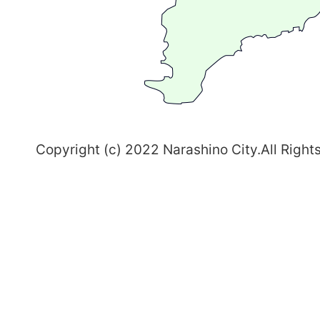
ち
習
志
野
～
Copyright (c) 2022 Narashino City.All Right