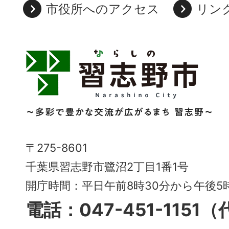
市役所へのアクセス
リン
習
志
野
市
Narashino
〒275-8601
City
千葉県習志野市鷺沼2丁目1番1号
～
開庁時間：平日午前8時30分から午後
多
電話：047-451-1151
彩