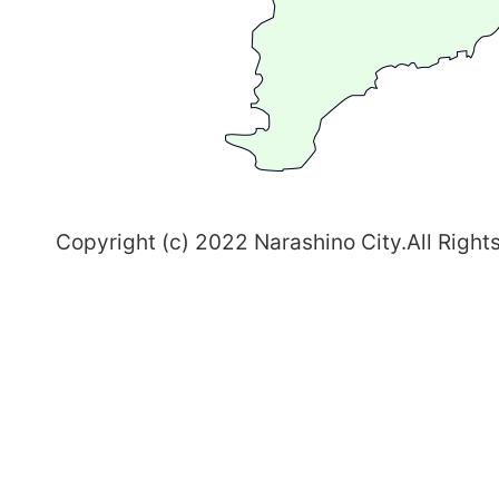
ち
習
志
野
～
Copyright (c) 2022 Narashino City.All Right