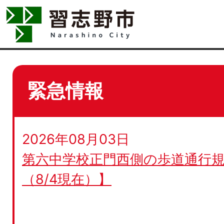
緊急情報
2026年08月03日
第六中学校正門西側の歩道通行規
（8/4現在）】