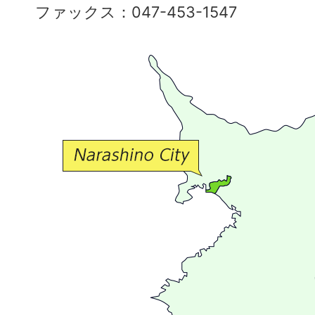
ファックス：047-453-1547
で
豊
か
な
交
流
が
広
が
る
ま