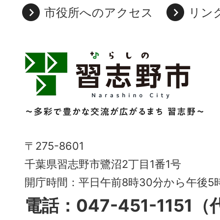
市役所へのアクセス
リン
習
志
野
市
Narashino
〒275-8601
City
千葉県習志野市鷺沼2丁目1番1号
～
開庁時間：平日午前8時30分から午後
多
電話：047-451-1151
彩