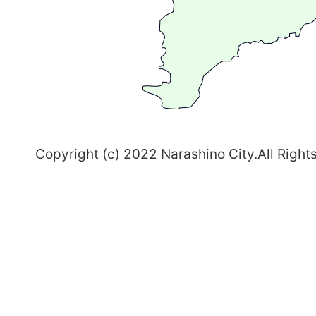
ち
習
志
野
～
Copyright (c) 2022 Narashino City.All Right