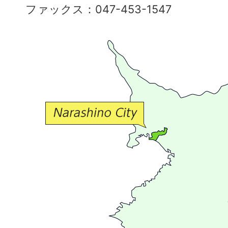
ファックス：047-453-1547
で
豊
か
な
交
流
が
広
が
る
ま