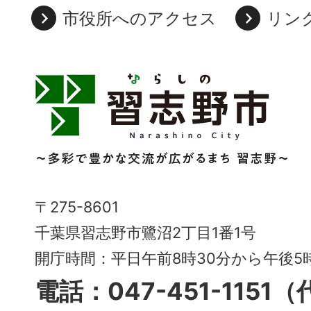
市役所へのアクセス
リン
習
志
野
市
Narashino
〒275-8601
City
千葉県習志野市鷺沼2丁目1番1号
～
開庁時間：平日午前8時30分から午後
多
電話：047-451-1151
彩