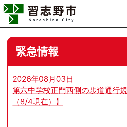
緊急情報
2026年08月03日
第六中学校正門西側の歩道通行規
（8/4現在）】