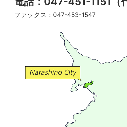
電話：047-451-1151
彩
ファックス：047-453-1547
で
豊
か
な
交
流
が
広
が
る