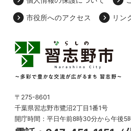
個人情報の保護について
市役所へのアクセス
リン
習
志
野
市
Narashino
〒275-8601
City
千葉県習志野市鷺沼2丁目1番1号
～
開庁時間：平日午前8時30分から午後
多