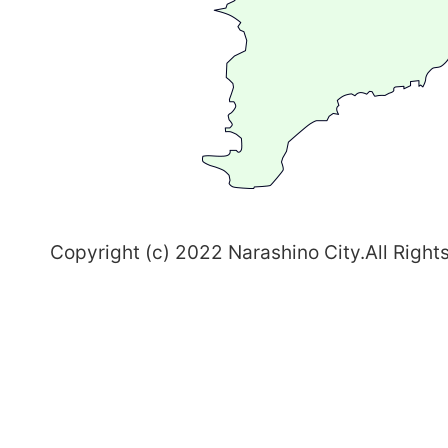
ま
ち
習
志
野
～
Copyright (c) 2022 Narashino City.All Right