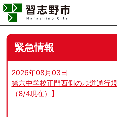
緊急情報
2026年08月03日
第六中学校正門西側の歩道通行規
（8/4現在）】