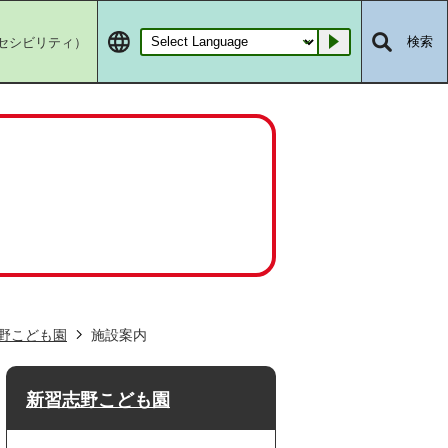
セシビリティ）
検索
Go
野こども園
施設案内
新習志野こども園