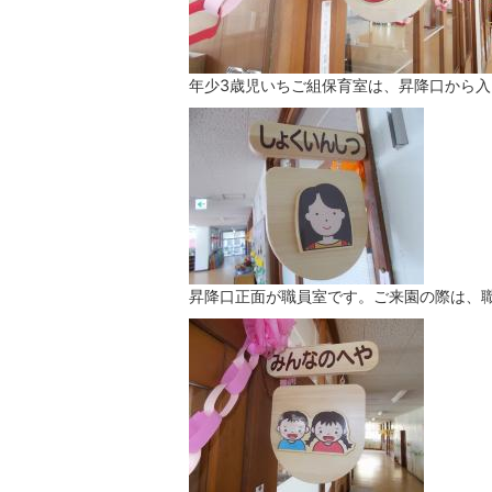
年少3歳児いちご組保育室は、昇降口から
昇降口正面が職員室です。ご来園の際は、