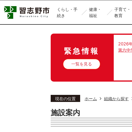
くらし・手
健康・
子育て・
続き
福祉
教育
2026
緊急情報
第六中
一覧を見る
現在の位置
ホーム
組織から探す
施設案内