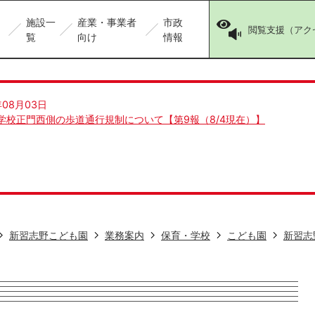
施設一
産業・事業者
市政
閲覧支援（アク
覧
向け
情報
年08月03日
学校正門西側の歩道通行規制について【第9報（8/4現在）】
新習志野こども園
業務案内
保育・学校
こども園
新習志