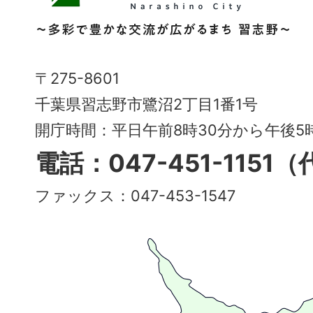
野
市
Narashino
〒275-8601
City
千葉県習志野市鷺沼2丁目1番1号
～
開庁時間：平日午前8時30分から午後
多
電話：047-451-1151
彩
ファックス：047-453-1547
で
豊
か
な