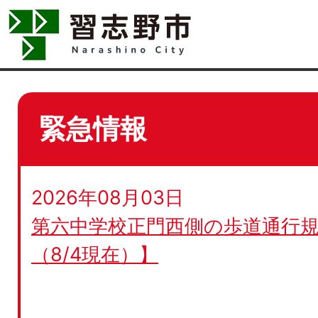
緊急情報
2026年08月03日
第六中学校正門西側の歩道通行規
（8/4現在）】