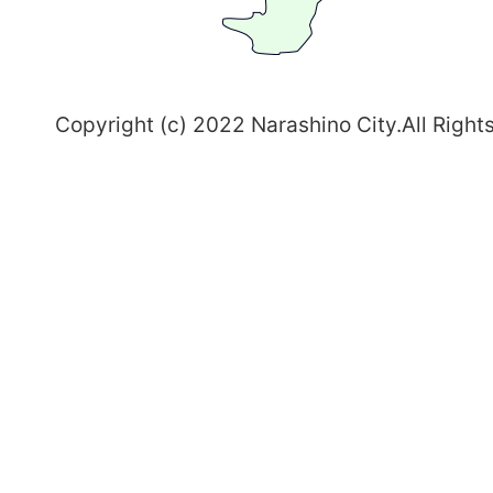
志
野
～
Copyright (c) 2022 Narashino City.All Right