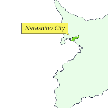
か
な
交
流
が
広
が
る
ま
ち
習