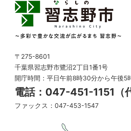
習
志
野
市
Narashino
〒275-8601
City
千葉県習志野市鷺沼2丁目1番1号
～
開庁時間：平日午前8時30分から午後
多
電話：047-451-1151
彩
ファックス：047-453-1547
で
豊