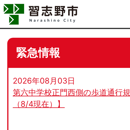
緊急情報
2026年08月03日
第六中学校正門西側の歩道通行規
（8/4現在）】