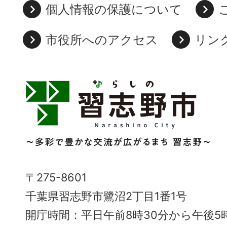
個人情報の保護について
市役所へのアクセス
リン
習
志
野
市
Narashino
〒275-8601
City
千葉県習志野市鷺沼2丁目1番1号
～
開庁時間：平日午前8時30分から午後