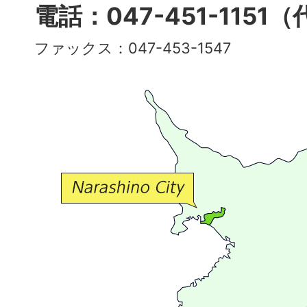
多
電話：047-451-1151
彩
ファックス：047-453-1547
で
豊
か
な
交
流
が
広
が