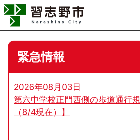
緊急情報
2026年08月03日
第六中学校正門西側の歩道通行規
（8/4現在）】