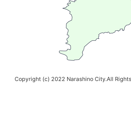
る
ま
ち
習
志
野
～
Copyright (c) 2022 Narashino City.All Right