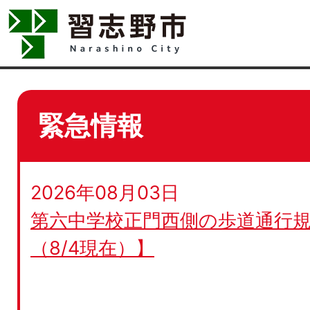
緊急情報
2026年08月03日
第六中学校正門西側の歩道通行規
（8/4現在）】