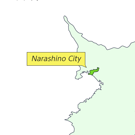
で
豊
か
な
交
流
が
広
が
る
ま