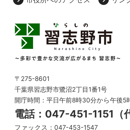
習
志
野
市
Narashino
〒275-8601
City
千葉県習志野市鷺沼2丁目1番1号
～
開庁時間：平日午前8時30分から午後
多
電話：047-451-1151
彩
ファックス：047-453-1547