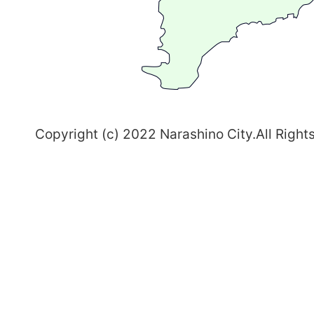
ち
習
志
野
～
Copyright (c) 2022 Narashino City.All Right