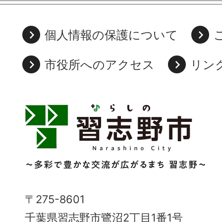
個人情報の保護について
市役所へのアクセス
リン
習
志
野
市
Narashino
〒275-8601
City
千葉県習志野市鷺沼2丁目1番1号