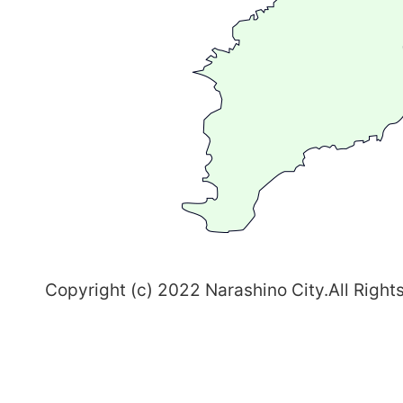
が
る
ま
ち
習
志
野
～
Copyright (c) 2022 Narashino City.All Right