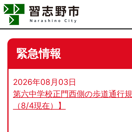
緊急情報
2026年08月03日
第六中学校正門西側の歩道通行規
（8/4現在）】