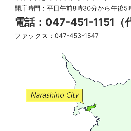
～
開庁時間：平日午前8時30分から午後
多
電話：047-451-1151
彩
ファックス：047-453-1547
で
豊
か
な
交
流
が
広