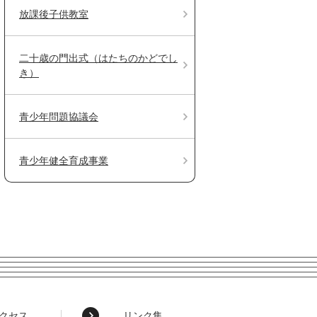
放課後子供教室
二十歳の門出式（はたちのかどでし
き）
青少年問題協議会
青少年健全育成事業
クセス
リンク集