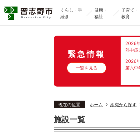
くらし・手
健康・
子育て・
続き
福祉
教育
2026
熱中症
緊急情報
2026
一覧を見る
第六中
現在の位置
ホーム
組織から探す
施設一覧