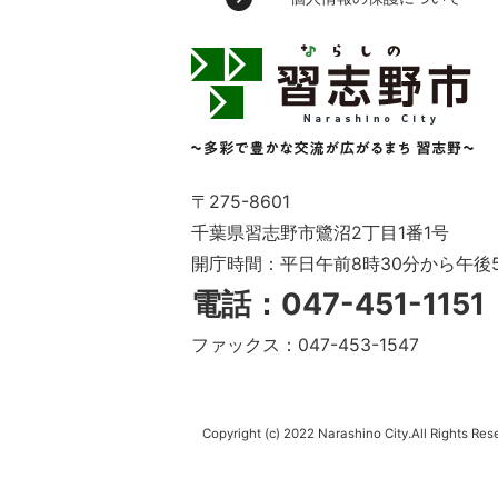
習
志
野
市
Narashino
City
～
〒275-8601
多
千葉県習志野市鷺沼2丁目1番1号
彩
開庁時間：平日午前8時30分から午後
で
豊
電話：047-451-115
か
な
ファックス：047-453-1547
交
流
が
広
Copyright (c) 2022 Narashino City.All Rights Res
が
る