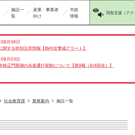
施設一
産業・事業者
市政
閲覧支援（アク
覧
向け
情報
年08月06日
に関する特別注意情報【熱中症警戒アラート】
年08月03日
学校正門西側の歩道通行規制について【第9報（8/4現在）】
社会教育課
業務案内
施設一覧