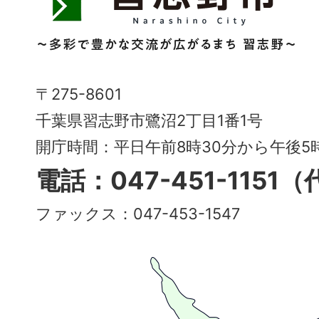
野
市
Narashino
〒275-8601
City
千葉県習志野市鷺沼2丁目1番1号
～
開庁時間：平日午前8時30分から午後
多
電話：047-451-1151
彩
ファックス：047-453-1547
で
豊
か
な