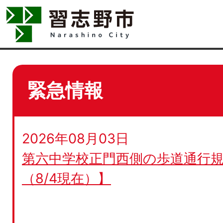
緊急情報
2026年08月03日
第六中学校正門西側の歩道通行規
（8/4現在）】