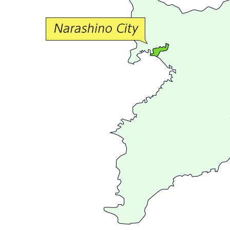
交
流
が
広
が
る
ま
ち
習
志
野