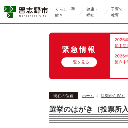
くらし・手
健康・
子育て・
続き
福祉
教育
2026
熱中症
緊急情報
2026
一覧を見る
第六中
現在の位置
ホーム
組織から探す
選挙のはがき（投票所