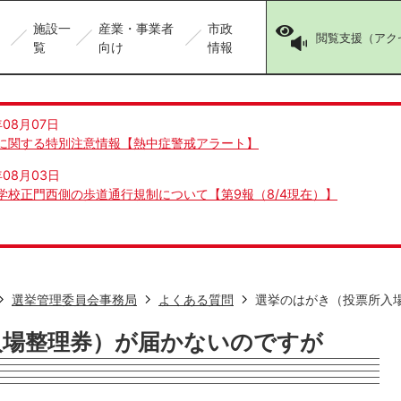
施設一
産業・事業者
市政
閲覧支援（アク
覧
向け
情報
年08月07日
に関する特別注意情報【熱中症警戒アラート】
年08月03日
学校正門西側の歩道通行規制について【第9報（8/4現在）】
選挙管理委員会事務局
よくある質問
選挙のはがき（投票所入
入場整理券）が届かないのですが