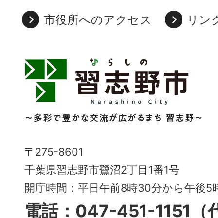
市役所へのアクセス
リン
習
志
野
市
Narashino
〒275-8601
City
千葉県習志野市鷺沼2丁目1番1号
～
開庁時間：平日午前8時30分から午後
多
電話：047-451-1151