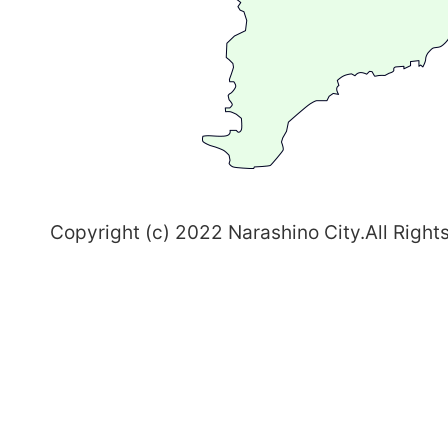
ま
ち
習
志
野
～
Copyright (c) 2022 Narashino City.All Right