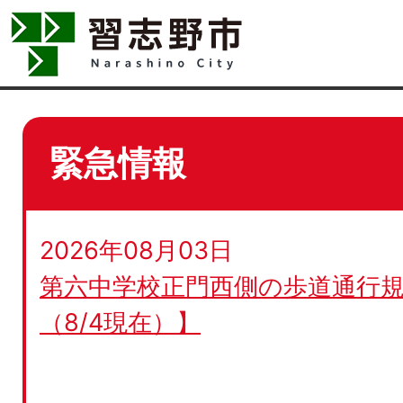
緊急情報
2026年08月03日
第六中学校正門西側の歩道通行規
（8/4現在）】