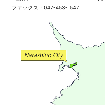
彩
ファックス：047-453-1547
で
豊
か
な
交
流
が
広
が
る