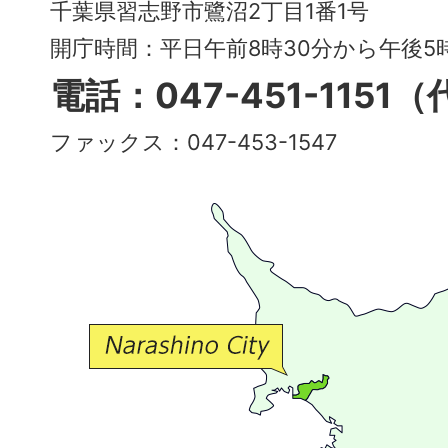
City
千葉県習志野市鷺沼2丁目1番1号
～
開庁時間：平日午前8時30分から午後
多
電話：047-451-1151
彩
ファックス：047-453-1547
で
豊
か
な
交
流
が
広