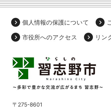
個人情報の保護について
市役所へのアクセス
リン
習
志
野
市
Narashino
〒275-8601