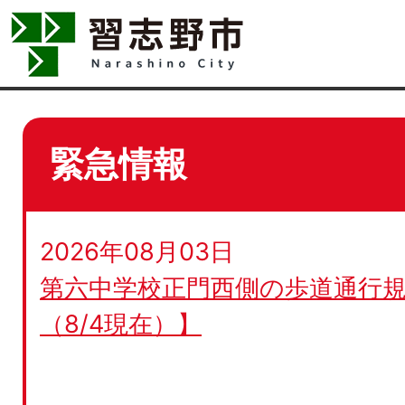
緊急情報
2026年08月03日
第六中学校正門西側の歩道通行規
（8/4現在）】