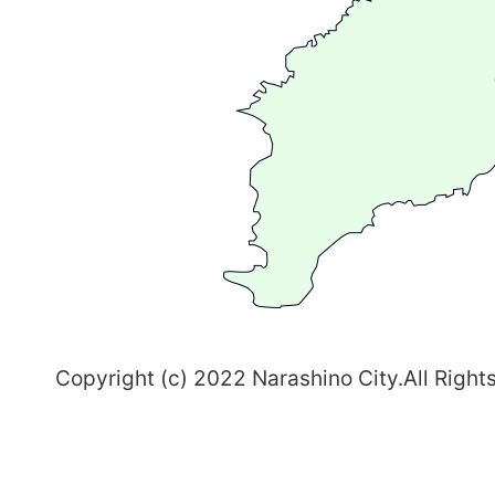
が
る
ま
ち
習
志
野
～
Copyright (c) 2022 Narashino City.All Right