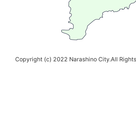
ち
習
志
野
～
Copyright (c) 2022 Narashino City.All Right