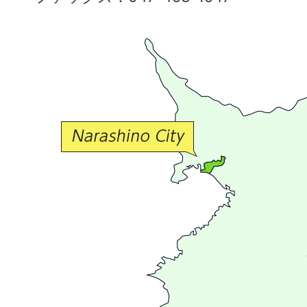
で
豊
か
な
交
流
が
広
が
る
ま