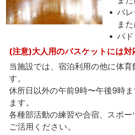
また
バレ
また
バド
(注意)大人用のバスケットには
当施設では、宿泊利用の他に体育
す。
休所日以外の午前9時〜午後9時
ます。
各種部活動の練習や合宿、スポー
ご活用ください。