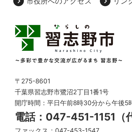
市役所へのアクセス
リン
習
志
野
市
Narashino
〒275-8601
City
千葉県習志野市鷺沼2丁目1番1号
～
開庁時間：平日午前8時30分から午後
多
電話：047-451-1151
彩
ファックス：047-453-1547