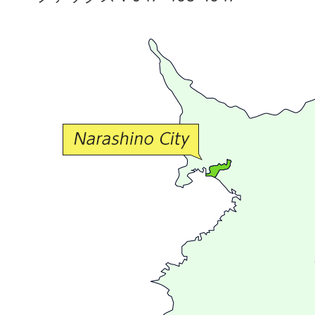
で
豊
か
な
交
流
が
広
が
る
ま