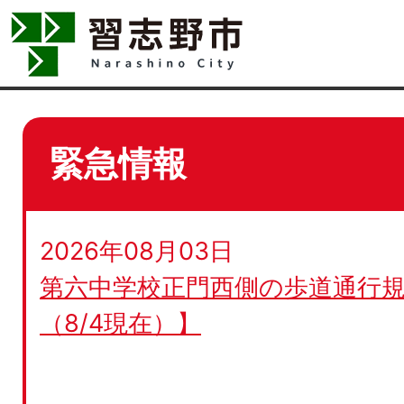
緊急情報
2026年08月03日
第六中学校正門西側の歩道通行規
（8/4現在）】