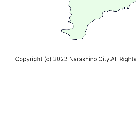
ち
習
志
野
～
Copyright (c) 2022 Narashino City.All Right