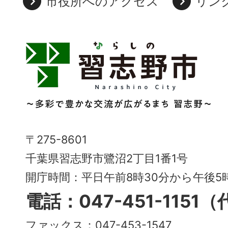
市役所へのアクセス
リン
習
志
野
市
Narashino
〒275-8601
City
千葉県習志野市鷺沼2丁目1番1号
～
開庁時間：平日午前8時30分から午後
多
電話：047-451-1151
彩
ファックス：047-453-1547