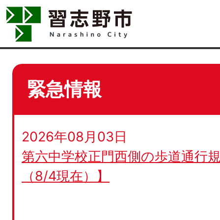
緊急情報
2026年08月03日
第六中学校正門西側の歩道通行規
（8/4現在）】