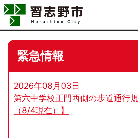
緊急情報
2026年08月03日
第六中学校正門西側の歩道通行規
（8/4現在）】