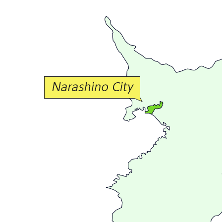
豊
か
な
交
流
が
広
が
る
ま
ち