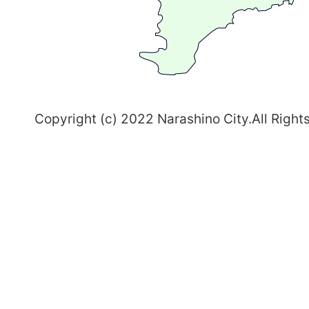
習
志
野
～
Copyright (c) 2022 Narashino City.All Right