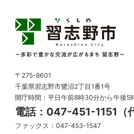
習
志
野
市
Narashino
〒275-8601
City
千葉県習志野市鷺沼2丁目1番1号
～
開庁時間：平日午前8時30分から午後
多
電話：047-451-1151
彩
ファックス：047-453-1547
で