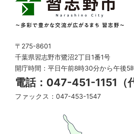
志
野
市
Narashino
〒275-8601
City
千葉県習志野市鷺沼2丁目1番1号
～
開庁時間：平日午前8時30分から午後
多
電話：047-451-1151
彩
ファックス：047-453-1547
で
豊
か