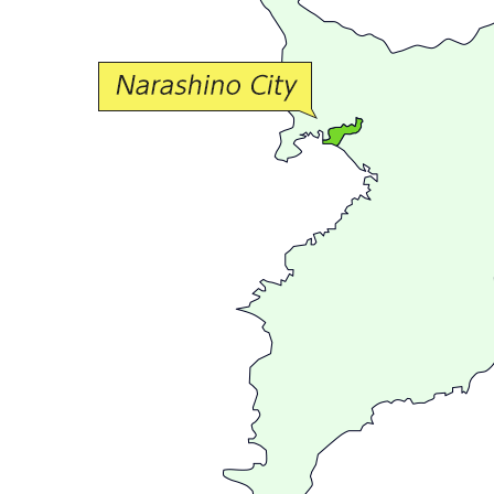
な
交
流
が
広
が
る
ま
ち
習
志