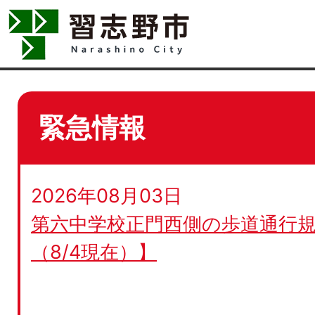
緊急情報
2026年08月03日
第六中学校正門西側の歩道通行規
（8/4現在）】