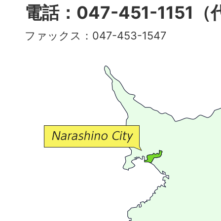
多
電話：047-451-1151
彩
ファックス：047-453-1547
で
豊
か
な
交
流
が
広
が