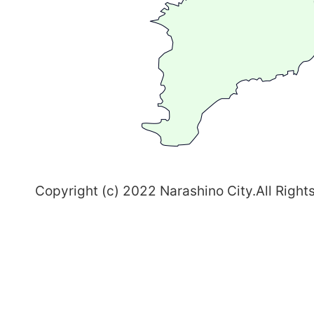
る
ま
ち
習
志
野
～
Copyright (c) 2022 Narashino City.All Right