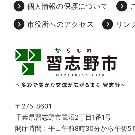
個人情報の保護について
市役所へのアクセス
リン
習
志
野
市
Narashino
〒275-8601
City
千葉県習志野市鷺沼2丁目1番1号
～
開庁時間：平日午前8時30分から午後