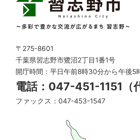
志
野
市
Narashino
〒275-8601
City
千葉県習志野市鷺沼2丁目1番1号
～
開庁時間：平日午前8時30分から午後
多
電話：047-451-1151
彩
ファックス：047-453-1547
で
豊
か