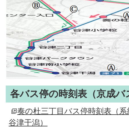
各バス停の時刻表（京成バ
奏の杜三丁目バス停時刻表（系統
谷津干潟）