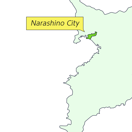
な
交
流
が
広
が
る
ま
ち
習
志