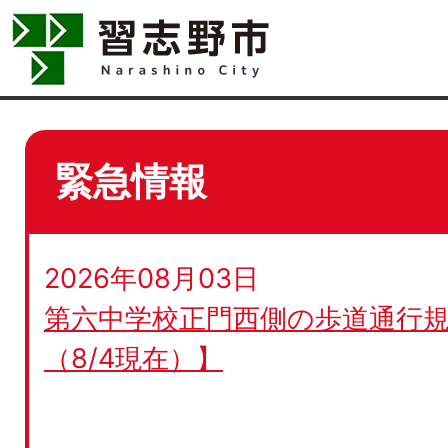
緊急情報
2026年08月03日
第六中学校正門西側の歩道通行規
（8/4現在）】