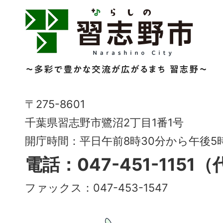
習
志
野
市
Narashino
〒275-8601
City
千葉県習志野市鷺沼2丁目1番1号
～
開庁時間：平日午前8時30分から午後
多
電話：047-451-1151
彩
ファックス：047-453-1547
で
豊