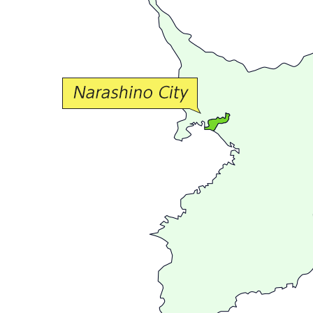
か
な
交
流
が
広
が
る
ま
ち
習