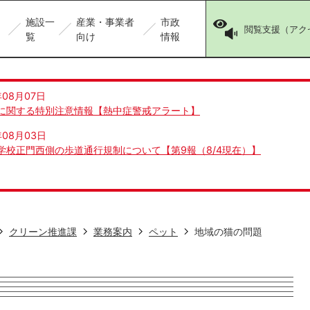
施設一
産業・事業者
市政
閲覧支援（アク
覧
向け
情報
年08月07日
に関する特別注意情報【熱中症警戒アラート】
年08月03日
学校正門西側の歩道通行規制について【第9報（8/4現在）】
クリーン推進課
業務案内
ペット
地域の猫の問題