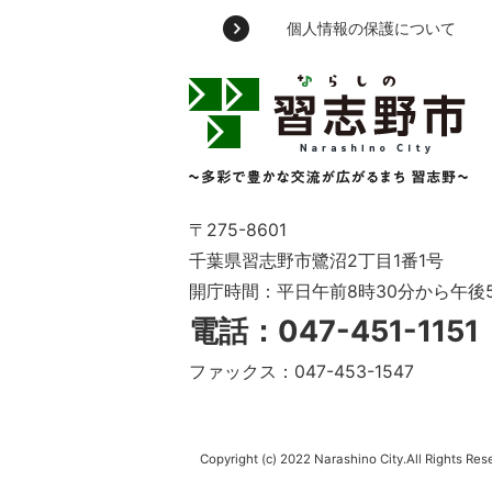
個人情報の保護について
習
志
野
市
Narashino
City
～
〒275-8601
多
千葉県習志野市鷺沼2丁目1番1号
彩
開庁時間：平日午前8時30分から午後
で
豊
電話：047-451-115
か
な
ファックス：047-453-1547
交
流
が
広
Copyright (c) 2022 Narashino City.All Rights Res
が