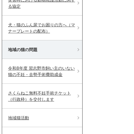
る協定
犬・猫のふん尿でお困りの方へ（マ
ナープレートの配布）
地域の猫の問題
令和8年度 習志野市飼い主のいない
猫の不妊・去勢手術費助成金
さくらねこ無料不妊手術チケット
（行政枠）を交付します
地域猫活動