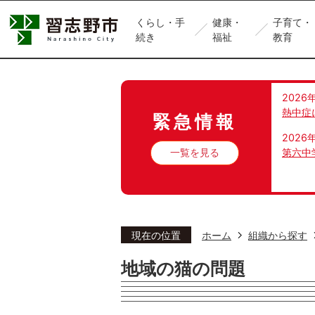
くらし・手
健康・
子育て・
続き
福祉
教育
2026
熱中症
緊急情報
2026
一覧を見る
第六中
現在の位置
ホーム
組織から探す
地域の猫の問題