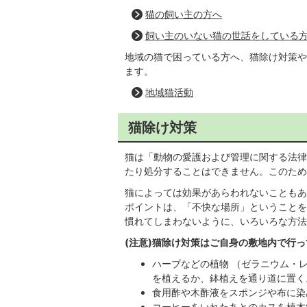
猫の飼い主の方へ
飼い主のいない猫の世話をしている
地域の猫で困っている方へ、猫除け対策や
ます。
地域猫活動
猫除け対策
猫は「動物の愛護および管理に関する法律
たり処分することはできません。このため
猫によっては効果があらわれないこともあ
ポイントは、「不快な場所」ということを
慣れてしまわないように、いろいろな方法
(注意)猫除け対策はご自身の敷地内で行
ハーブなどの植物 （ゼラニウム・
を植えるか、鉢植えを通り道に置く
食用酢や木酢液をスポンジや布に染
コーヒーをいれたあとのカスを植木