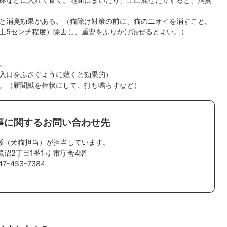
と消臭効果がある。（猫除け対策の前に、猫のニオイを消すこと。
土5センチ程度）除去し、重曹をふりかけ混ぜるとよい。）
。
入口をふさぐように敷くと効果的）
。（新聞紙を棒状にして、打ち鳴らすなど）
事に関するお問い合わせ先
係（犬猫担当）が担当しています。
鷺沼2丁目1番1号 市庁舎4階
7-453-7384