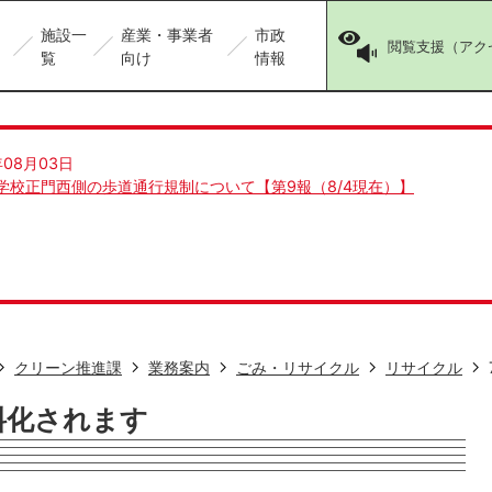
施設一
産業・事業者
市政
閲覧支援（アク
覧
向け
情報
年08月03日
学校正門西側の歩道通行規制について【第9報（8/4現在）】
クリーン推進課
業務案内
ごみ・リサイクル
リサイクル
料化されます