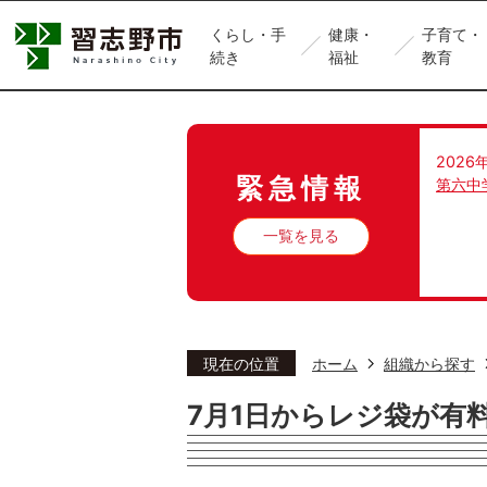
くらし・手
健康・
子育て・
続き
福祉
教育
2026
緊急情報
第六中
一覧を見る
現在の位置
ホーム
組織から探す
7月1日からレジ袋が有