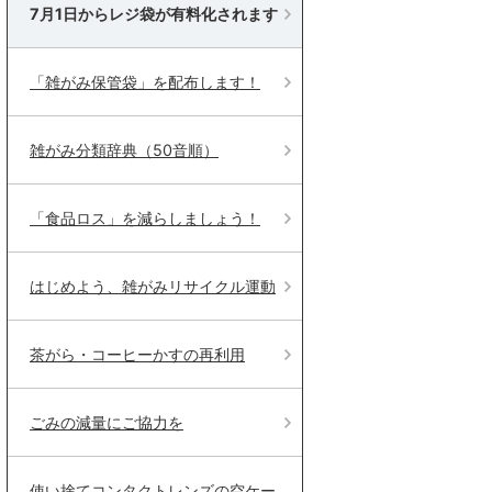
7月1日からレジ袋が有料化されます
「雑がみ保管袋」を配布します！
雑がみ分類辞典（50音順）
「食品ロス」を減らしましょう！
はじめよう、雑がみリサイクル運動
茶がら・コーヒーかすの再利用
ごみの減量にご協力を
使い捨てコンタクトレンズの空ケー