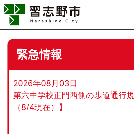
緊急情報
2026年08月03日
第六中学校正門西側の歩道通行規
（8/4現在）】