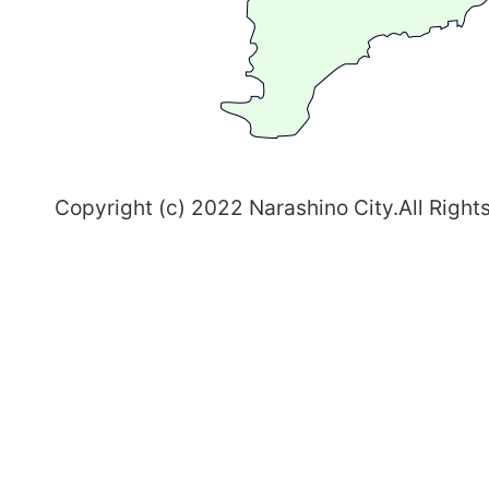
ち
習
志
野
～
Copyright (c) 2022 Narashino City.All Right