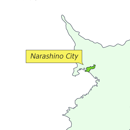
で
豊
か
な
交
流
が
広
が
る
ま