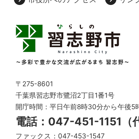
習
志
野
市
Narashino
〒275-8601
City
千葉県習志野市鷺沼2丁目1番1号
～
開庁時間：平日午前8時30分から午後
多
電話：047-451-1151
彩
ファックス：047-453-1547